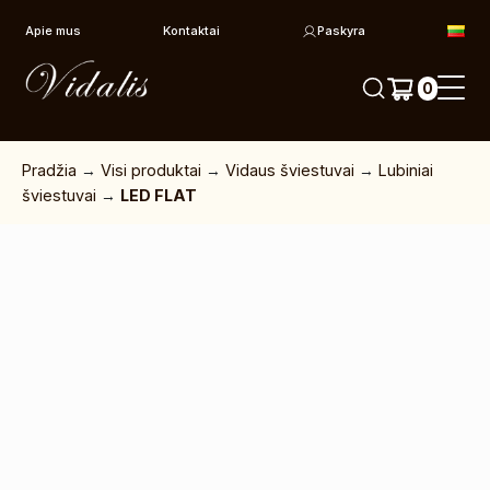
Pereiti prie turinio
Apie mus
Kontaktai
Paskyra
0
Pradžia
→
Visi produktai
→
Vidaus šviestuvai
→
Lubiniai
šviestuvai
→
LED FLAT