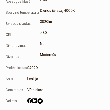
Apsaugos klasė
Dienos šviesa
,
4000K
Spalvinė temperatūra
3820lm
Šviesos srautas
>80
CRI
Ne
Dimeriavimas
Modernūs
Dizainas
Prekės kodas
94020
Šalis
Lenkija
Gamintojas
VP elektro
Dalintis