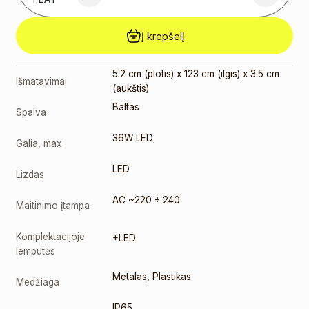
Į krepšelį
5.2 cm (plotis) x 123 cm (ilgis) x 3.5 cm
Išmatavimai
(aukštis)
Baltas
Spalva
36W LED
Galia, max
LED
Lizdas
AC ~220 ÷ 240
Maitinimo įtampa
Komplektacijoje
+LED
lemputės
Metalas
,
Plastikas
Medžiaga
IP65