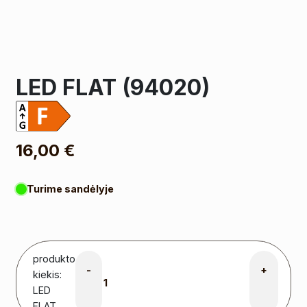
LED FLAT (94020)
16,00
€
Turime sandėlyje
produkto
-
+
kiekis:
LED
FLAT