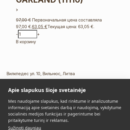
97,00
€
Первоначальная цена составляла
97,00 €.
63,05
€
Текущая цена: 63,05 €.
-
+
В корзину
Вилкпедес ул. 10, Вильнюс, Литва
Тел.:
+370 5 213 2649
Apie slapukus šioje svetainėje
Моб. телефон:
+370 652 11109
Эл. почта:
info@vidalis.lt
Mes naudojame slapukus, kad rinktume ir analizuotume
informaciją apie svetainės darbą ir naudojimą, vykdytume
Главная
Все товары
socialinės medijos funkcijas ir pagerintume bei
pritaikytume turinį ir reklamas.
О нас
Контакты
Sužinoti daugiau