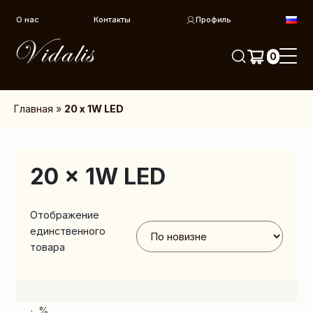
Перейти к контенту
О нас
Контакты
Профиль
0
Главная
»
20 x 1W LED
20 x 1W LED
Отображение
единственного
товара
%