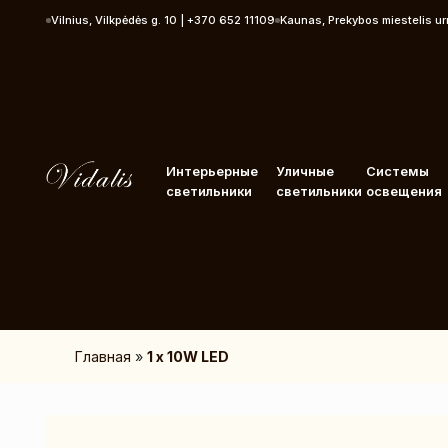
Перейти к контенту
Vilnius, Vilkpėdės g. 10 | +370 652 11109
Kaunas, Prekybos miestelis u
Интерьерные
Уличные
Системы
светильники
светильники
освещения
Главная
»
1 x 10W LED