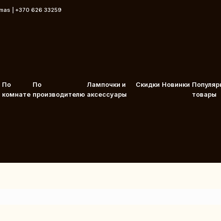
rmas | +370 626 33259
По
По
Лампочки и
Скидки
Новинки
Популяр
комнате
производителю
аксессуары
товары