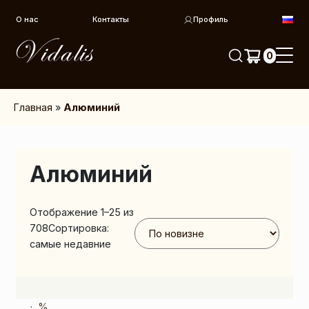
Перейти к контенту
О нас
Контакты
Профиль
0
Главная
»
Алюминий
Алюминий
Отображение 1–25 из
708
Сортировка:
самые недавние
%