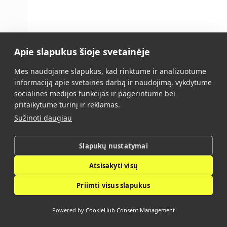
Apie slapukus šioje svetainėje
Mes naudojame slapukus, kad rinktume ir analizuotume
informaciją apie svetainės darbą ir naudojimą, vykdytume
socialinės medijos funkcijas ir pagerintume bei
pritaikytume turinį ir reklamas.
Sužinoti daugiau
Slapukų nustatymai
Atsisakyti visų
Priimti visus slapukus
Powered by
CookieHub Consent Management
MOLA 30W PIR
(FL0030-