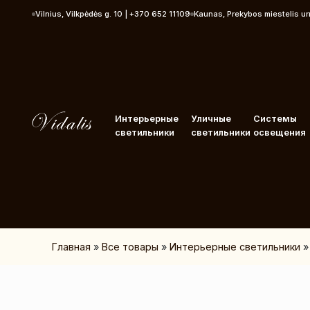
Перейти к контенту
Vilnius, Vilkpėdės g. 10 | +370 652 11109
Kaunas, Prekybos miestelis u
Интерьерные
Уличные
Системы
светильники
светильники
освещения
Главная
»
Все товары
»
Интерьерные светильники