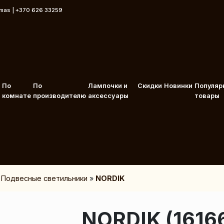
rmas | +370 626 33259
По
По
Лампочки и
Скидки
Новинки
Популяр
комнате
производителю
аксессуары
товары
»
Подвесные светильники
»
NORDIK
NORDIK (1616