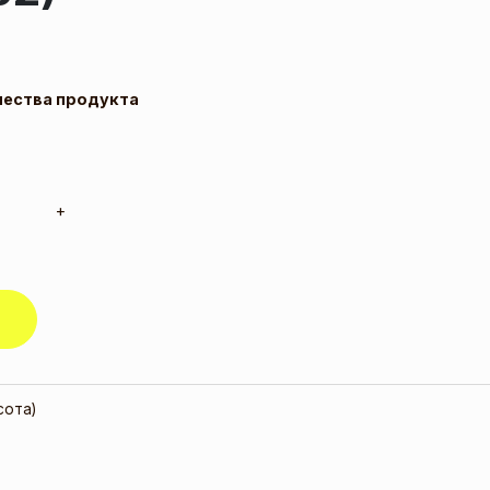
чества продукта
+
сота)