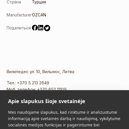
Страна
Турция
Manufacturer
ÖZCAN
Поделиться
Вилкпедес ул. 10, Вильнюс, Литва
Тел.:
+370 5 213 2649
Моб. телефон:
+370 652 11109
Эл. почта:
info@vidalis.lt
Apie slapukus šioje svetainėje
Главная
Все товары
Mes naudojame slapukus, kad rinktume ir analizuotume
informaciją apie svetainės darbą ir naudojimą, vykdytume
О нас
Контакты
socialinės medijos funkcijas ir pagerintume bei