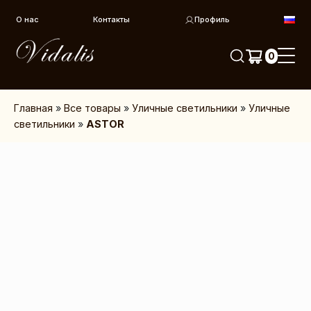
Перейти к контенту
О нас
Контакты
Профиль
0
Главная
»
Все товары
»
Уличные светильники
»
Уличные
светильники
»
ASTOR