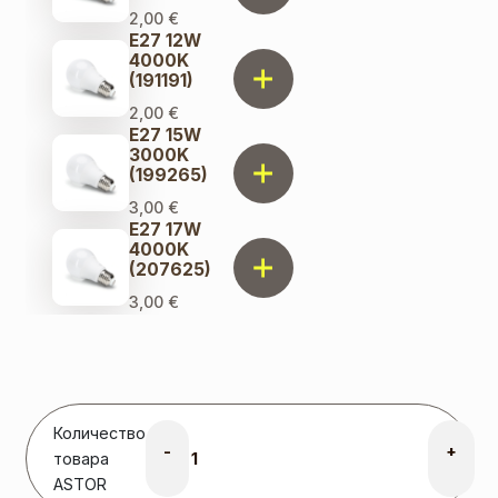
2,00
€
E27 12W
4000K
(191191)
2,00
€
E27 15W
3000K
(199265)
3,00
€
E27 17W
4000K
(207625)
3,00
€
E27 6W
2700K
Filament
(217860)
3,00
€
Количество
E27 8W
-
+
2200K
товара
FILAMENT
ASTOR