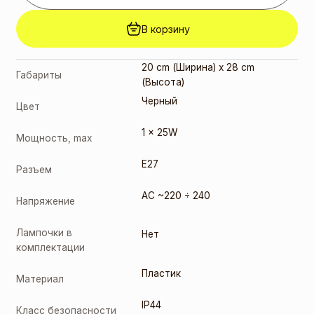
(199166)
4,00
€
В корзину
E27 G45
9W 3000K
(217167)
20 cm (Ширина) x 28 cm
Габариты
2,00
€
(Высота)
E27 G45
Черный
9W 4000K
Цвет
(217150)
1 x 25W
Мощность, max
2,00
€
E27
Разъем
AC ~220 ÷ 240
Напряжение
Лампочки в
Нет
комплектации
Пластик
Материал
IP44
Класс безопасности