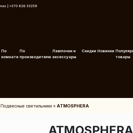
rmas | +370 626 33259
По
По
Лампочки и
Скидки
Новинки
Популяр
комнате
производителю
аксессуары
товары
»
Подвесные светильники
»
ATMOSPHERA
ATMOSPHERA 