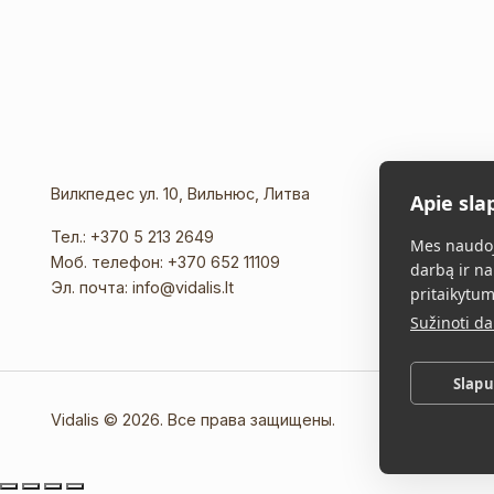
Вилкпедес ул. 10, Вильнюс, Литва
Apie sla
Тел.:
+370 5 213 2649
Mes naudoj
Моб. телефон:
+370 652 11109
darbą ir na
Эл. почта:
info@vidalis.lt
pritaikytum
Sužinoti d
Slap
Vidalis © 2026. Все права защищены.