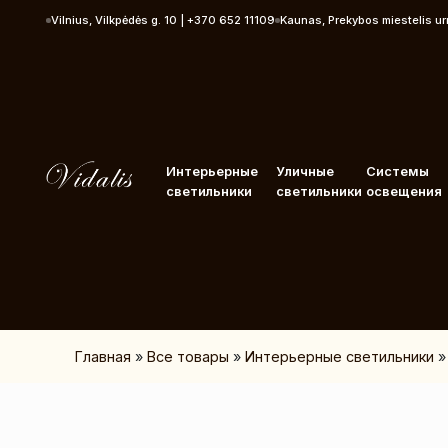
Перейти к контенту
Vilnius, Vilkpėdės g. 10 | +370 652 11109
Kaunas, Prekybos miestelis u
Интерьерные
Уличные
Системы
светильники
светильники
освещения
Главная
»
Все товары
»
Интерьерные светильники