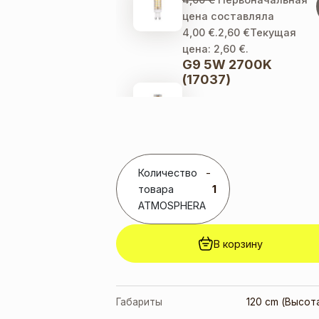
цена составляла
4,00 €.
2,60
€
Текущая
цена: 2,60 €.
G9 5W 2700K
(17037)
2,00
€
Первоначальная
цена составляла
2,00 €.
1,30
€
Текущая
цена: 1,30 €.
G9 5W 4000K
Количество
-
(17026)
товара
2,00
€
Первоначальная
ATMOSPHERA
цена составляла
2,00 €.
1,30
€
Текущая
В корзину
цена: 1,30 €.
Габариты
120 cm (Высот