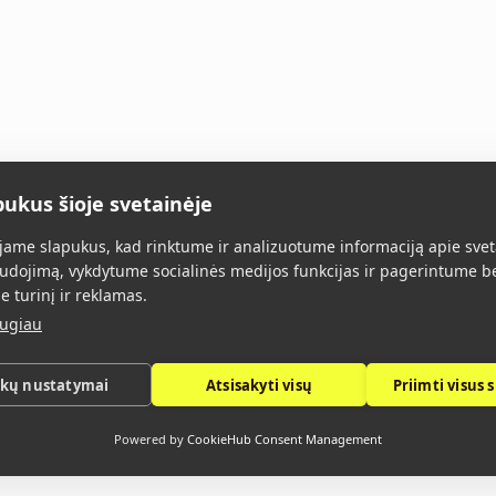
pukus šioje svetainėje
Главная
Все товары
О нас
Конт
ame slapukus, kad rinktume ir analizuotume informaciją apie svet
udojimą, vykdytume socialinės medijos funkcijas ir pagerintume b
e turinį ir reklamas.
augiau
ukų nustatymai
Atsisakyti visų
Priimti visus 
Политика конфиденциальности
Powered by
CookieHub Consent Management