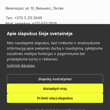
Вилкпедес ул. 10, Вильнюс, Литва
Тел.:
+370 5 213 2649
Моб. телефон:
+370 652 11109
Эл. почта:
info@vidalis.lt
Apie slapukus šioje svetainėje
Главная
Все товары
Mes naudojame slapukus, kad rinktume ir analizuotume
informaciją apie svetainės darbą ir naudojimą, vykdytume
О нас
Контакты
socialinės medijos funkcijas ir pagerintume bei
pritaikytume turinį ir reklamas.
Правила Покупки
Политика
Sužinoti daugiau
конфиденциальности
Slapukų nustatymai
Vidalis © 2026. Все права защищены.
Atsisakyti visų
Политика конфиденциальности
Priimti visus slapukus