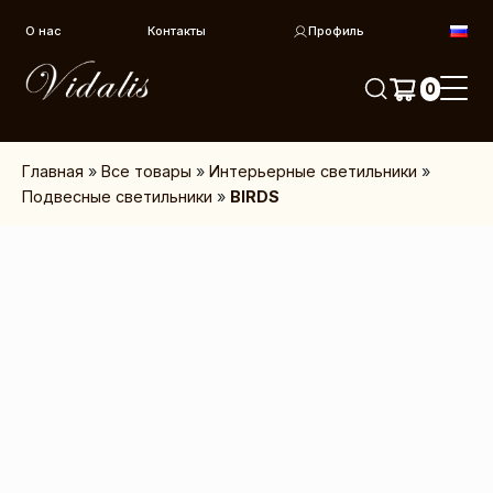
Перейти к контенту
О нас
Контакты
Профиль
0
Главная
»
Все товары
»
Интерьерные светильники
»
Подвесные светильники
»
BIRDS