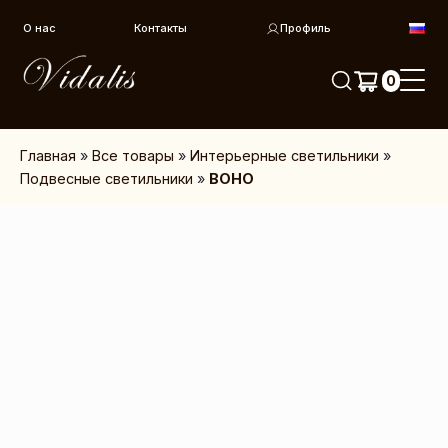
Перейти к контенту
О нас
Контакты
Профиль
0
Главная
»
Все товары
»
Интерьерные светильники
»
Подвесные светильники
»
BOHO