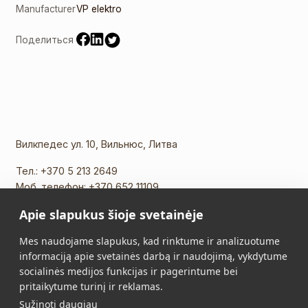
Manufacturer
VP elektro
Поделиться
Вилкпедес ул. 10, Вильнюс, Литва
Тел.:
+370 5 213 2649
Моб. телефон:
+370 652 11109
Эл. почта:
info@vidalis.lt
Apie slapukus šioje svetainėje
Главная
Все товары
Mes naudojame slapukus, kad rinktume ir analizuotume
informaciją apie svetainės darbą ir naudojimą, vykdytume
О нас
Контакты
socialinės medijos funkcijas ir pagerintume bei
pritaikytume turinį ir reklamas.
Правила Покупки
Политика
Sužinoti daugiau