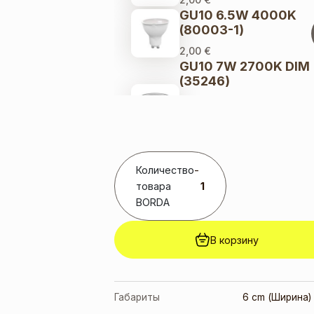
GU10 6.5W 4000K
(80003-1)
2,00
€
GU10 7W 2700K DIM
(35246)
8,00
€
Первоначальная
цена составляла
8,00 €.
6,00
€
Текущая
цена: 6,00 €.
GU10 7W 3000K
Количество
-
(291778)
товара
3,00
€
BORDA
GU10 9W 3000K
(10084-1)
В корзину
2,00
€
GU10 9W 4000K
(10085-1)
Габариты
6 cm (Ширина) 
3,00
€