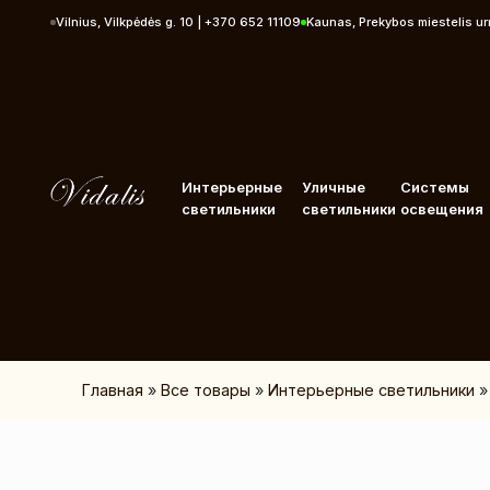
Перейти к контенту
Vilnius, Vilkpėdės g. 10 | +370 652 11109
Kaunas, Prekybos miestelis u
Интерьерные
Уличные
Системы
светильники
светильники
освещения
Главная
»
Все товары
»
Интерьерные светильники