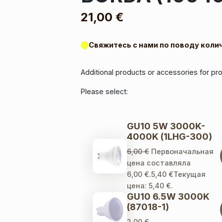
21,00
€
Свяжитесь с нами по поводу коли
Additional products or accessories for p
Please select:
GU10 5W 3000K-
4000K (1LHG-300)
6,00
€
Первоначальная
цена составляла
6,00 €.
5,40
€
Текущая
цена: 5,40 €.
GU10 6.5W 3000K
(87018-1)
2,00
€