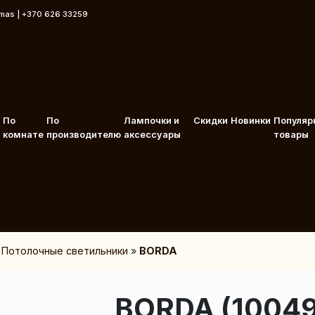
rmas | +370 626 33259
По
По
Лампочки и
Скидки
Новинки
Популяр
комнате
производителю
аксессуары
товары
»
Потолочные светильники
»
BORDA
BORDA (10049