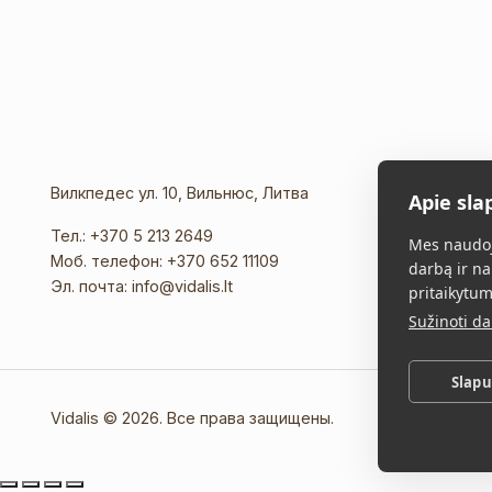
Вилкпедес ул. 10, Вильнюс, Литва
Apie sla
Тел.:
+370 5 213 2649
Mes naudoj
Моб. телефон:
+370 652 11109
darbą ir na
Эл. почта:
info@vidalis.lt
pritaikytum
Sužinoti d
Slap
Vidalis © 2026. Все права защищены.