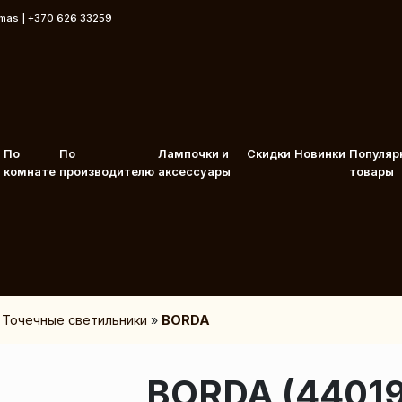
rmas | +370 626 33259
По
По
Лампочки и
Скидки
Новинки
Популяр
комнате
производителю
аксессуары
товары
»
Точечные светильники
»
BORDA
BORDA (44019