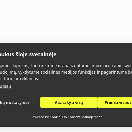
pukus šioje svetainėje
Главная
Все товары
О нас
Конт
ame slapukus, kad rinktume ir analizuotume informaciją apie svet
udojimą, vykdytume socialinės medijos funkcijas ir pagerintume b
e turinį ir reklamas.
augiau
ukų nustatymai
Atsisakyti visų
Priimti visus 
Политика конфиденциальности
Powered by
CookieHub Consent Management