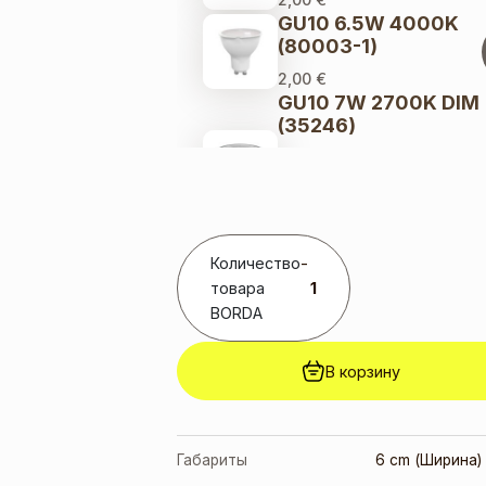
GU10 6.5W 4000K
(80003-1)
2,00
€
GU10 7W 2700K DIM
(35246)
8,00
€
Первоначальная
цена составляла
8,00 €.
6,00
€
Текущая
цена: 6,00 €.
GU10 7W 3000K
Количество
-
(291778)
товара
3,00
€
BORDA
GU10 9W 3000K
(10084-1)
В корзину
2,00
€
GU10 9W 4000K
(10085-1)
Габариты
6 cm (Ширина) 
3,00
€