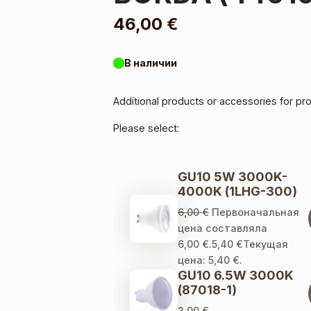
46,00
€
В наличии
Additional products or accessories for p
Please select:
GU10 5W 3000K-
4000K (1LHG-300)
6,00
€
Первоначальная
цена составляла
6,00 €.
5,40
€
Текущая
цена: 5,40 €.
GU10 6.5W 3000K
(87018-1)
2,00
€