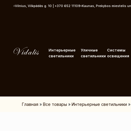
Перейти к контенту
Vilnius, Vilkpėdės g. 10 | +370 652 11109
Kaunas, Prekybos miestelis u
Интерьерные
Уличные
Системы
светильники
светильники
освещения
Главная
»
Все товары
»
Интерьерные светильники