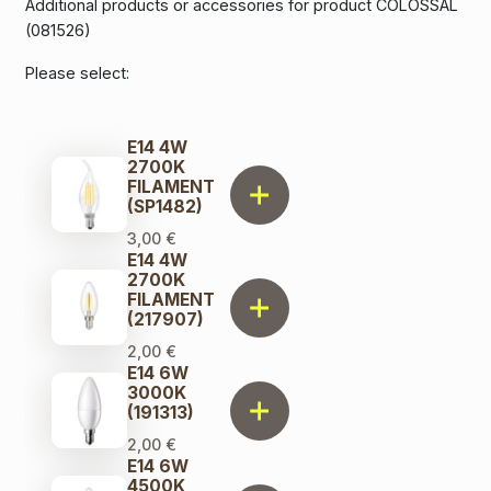
Additional products or accessories for product COLOSSAL
(081526)
Please select:
E14 4W
2700K
FILAMENT
(SP1482)
3,00
€
E14 4W
2700K
FILAMENT
(217907)
2,00
€
E14 6W
3000K
(191313)
2,00
€
E14 6W
4500K