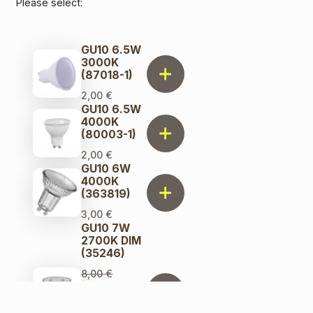
Please select:
GU10 6.5W
3000K
(87018-1)
2,00
€
GU10 6.5W
4000K
(80003-1)
2,00
€
GU10 6W
4000K
(363819)
3,00
€
GU10 7W
2700K DIM
(35246)
8,00
€
Первоначальная
цена