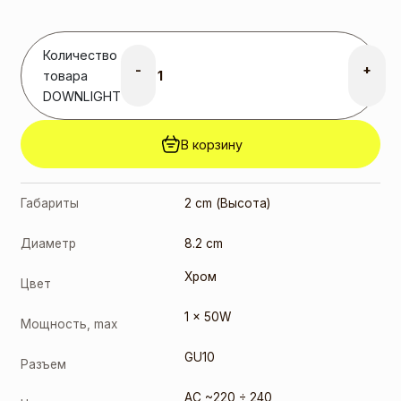
составляла
8,00 €.
6,00
€
Текущая
цена: 6,00 €.
Количество
GU10 7W
-
+
товара
3000K
DOWNLIGHT
(291778)
3,00
€
В корзину
GU10 9W
3000K
(10084-1)
Габариты
2 cm (Высота)
2,00
€
GU10 9W
4000K
Диаметр
8.2 cm
(10085-1)
Хром
3,00
€
Цвет
1 x 50W
Мощность, max
GU10
Разъем
AC ~220 ÷ 240