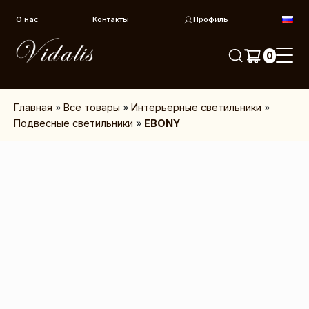
Перейти к контенту
О нас
Контакты
Профиль
0
Главная
»
Все товары
»
Интерьерные светильники
»
Подвесные светильники
»
EBONY