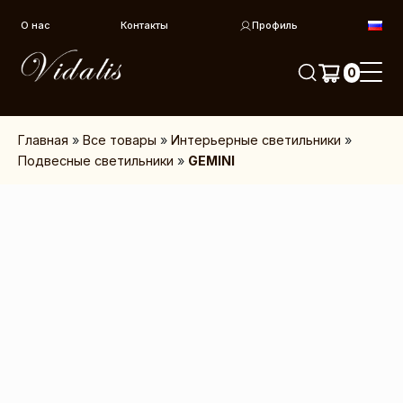
Перейти к контенту
О нас
Контакты
Профиль
0
Главная
»
Все товары
»
Интерьерные светильники
»
Подвесные светильники
»
GEMINI