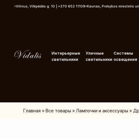
Перейти к контенту
Vilnius, Vilkpėdės g. 10 | +370 652 11109
Kaunas, Prekybos miestelis u
Интерьерные
Уличные
Системы
светильники
светильники
освещения
Главная
»
Все товары
»
Лампочки и аксессуары
»
Др