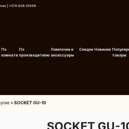
rmas | +370 626 33259
По
По
Лампочки и
Скидки
Новинки
Популяр
комнате
производителю
аксессуары
товары
угие
»
SOCKET GU-10
SOCKET GU-10