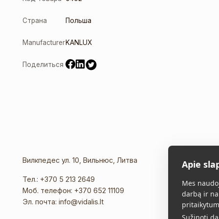
Страна
Польша
Manufacturer
KANLUX
Поделиться
Вилкпедес ул. 10, Вильнюс, Литва
Apie sla
Тел.:
+370 5 213 2649
Mes naudoj
Моб. телефон:
+370 652 11109
darbą ir na
Эл. почта:
info@vidalis.lt
pritaikytum
Sužinoti d