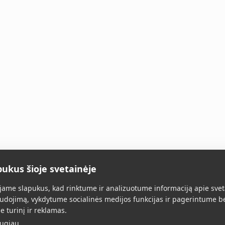
pukus šioje svetainėje
Главная
Все товары
О нас
Конт
ame slapukus, kad rinktume ir analizuotume informaciją apie svet
udojimą, vykdytume socialinės medijos funkcijas ir pagerintume b
e turinį ir reklamas.
augiau