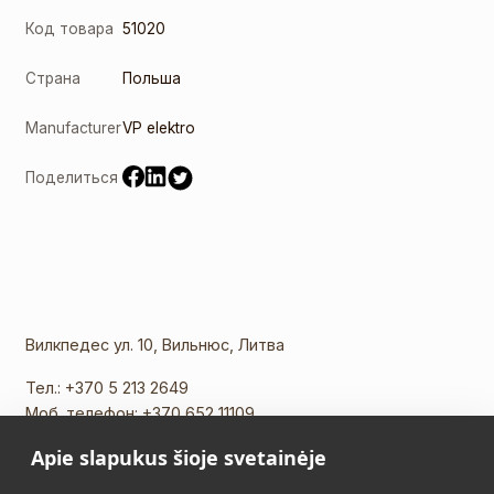
Код товара
51020
Страна
Польша
Manufacturer
VP elektro
Поделиться
Вилкпедес ул. 10, Вильнюс, Литва
Тел.:
+370 5 213 2649
Моб. телефон:
+370 652 11109
Эл. почта:
info@vidalis.lt
Apie slapukus šioje svetainėje
Главная
Все товары