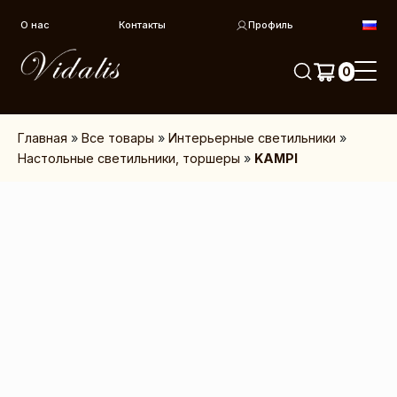
Перейти к контенту
О нас
Контакты
Профиль
0
Главная
»
Все товары
»
Интерьерные светильники
»
Настольные светильники, торшеры
»
KAMPI