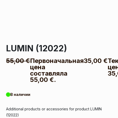
LUMIN (12022)
55,00
€
Первоначальная
35,00
€
Те
цена
це
составляла
35,
55,00 €.
В наличии
Additional products or accessories for product LUMIN
(12022)