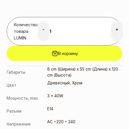
2,50
€
E14 6W
3000K
(191313)
Количество
2,00
€
-
+
E14 6W
товара
4000K
LUMIN
(191306)
2,00
€
В корзину
E14 8W C35
2700K
FILAMENT
8 cm (Ширина) x 55 cm (Длина) x 120
(358785)
Габариты
cm (Высота)
3,00
€
Древесный
,
Хром
Цвет
3 x 40W
Мощность, max
E14
Разъем
AC ~220 ÷ 240
Напряжение