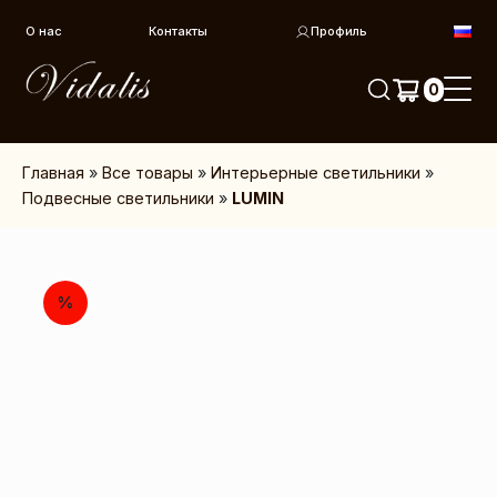
Перейти к контенту
О нас
Контакты
Профиль
0
Главная
»
Все товары
»
Интерьерные светильники
»
Подвесные светильники
»
LUMIN
%