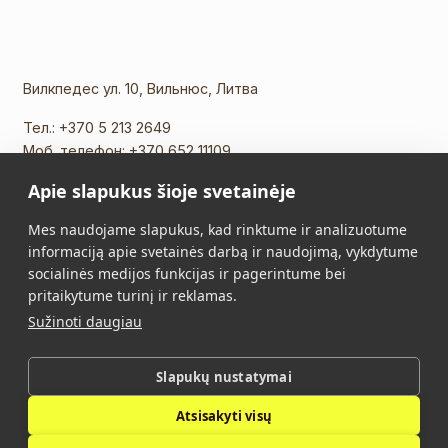
Вилкпедес ул. 10, Вильнюс, Литва
Тел.:
+370 5 213 2649
Моб. телефон:
+370 652 11109
Эл. почта:
info@vidalis.lt
Apie slapukus šioje svetainėje
Главная
Все товары
Mes naudojame slapukus, kad rinktume ir analizuotume
informaciją apie svetainės darbą ir naudojimą, vykdytume
О нас
Контакты
socialinės medijos funkcijas ir pagerintume bei
pritaikytume turinį ir reklamas.
Правила Покупки
Политика
Sužinoti daugiau
конфиденциальности
Slapukų nustatymai
Vidalis © 2026. Все права защищены.
Atsisakyti visų
Политика конфиденциальности