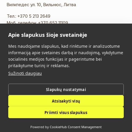
Вилкпедес ул. 10, Вильнюс, Литва
Тел.:
+370 5 213 2649
Моб. телефон:
+370 652 11109
Эл. почта:
info@vidalis.lt
Apie slapukus šioje svetainėje
Главная
Все товары
Mes naudojame slapukus, kad rinktume ir analizuotume
informaciją apie svetainės darbą ir naudojimą, vykdytume
О нас
Контакты
socialinės medijos funkcijas ir pagerintume bei
pritaikytume turinį ir reklamas.
Правила Покупки
Политика
Sužinoti daugiau
конфиденциальности
Slapukų nustatymai
Vidalis © 2026. Все права защищены.
Atsisakyti visų
Политика конфиденциальности
Priimti visus slapukus
Powered by
CookieHub Consent Management