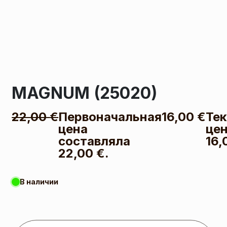
MAGNUM (25020)
22,00
€
Первоначальная
16,00
€
Те
цена
цен
составляла
16,
22,00 €.
В наличии