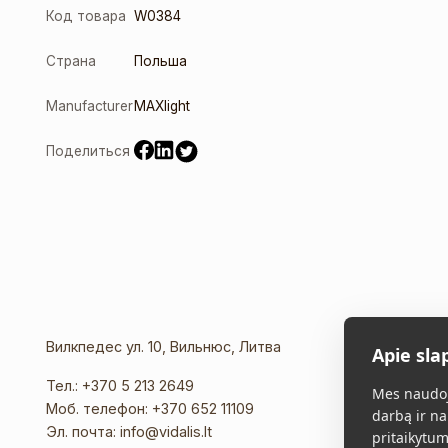
Код товара
W0384
Страна
Польша
Manufacturer
MAXlight
Поделиться
Вилкпедес ул. 10, Вильнюс, Литва
Apie sla
Тел.:
+370 5 213 2649
Mes naudoj
Моб. телефон:
+370 652 11109
darbą ir na
Эл. почта:
info@vidalis.lt
pritaikytum