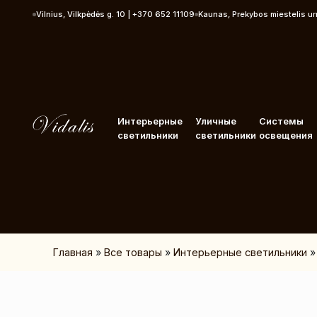
Перейти к контенту
Vilnius, Vilkpėdės g. 10 | +370 652 11109
Kaunas, Prekybos miestelis u
Интерьерные
Уличные
Системы
светильники
светильники
освещения
Главная
»
Все товары
»
Интерьерные светильники