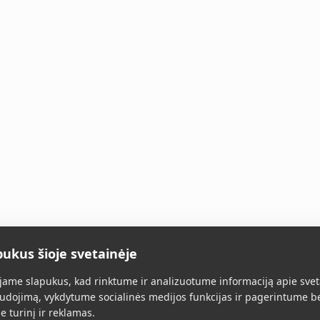
pukus šioje svetainėje
Главная
Все товары
О нас
Конт
ame slapukus, kad rinktume ir analizuotume informaciją apie svet
udojimą, vykdytume socialinės medijos funkcijas ir pagerintume b
e turinį ir reklamas.