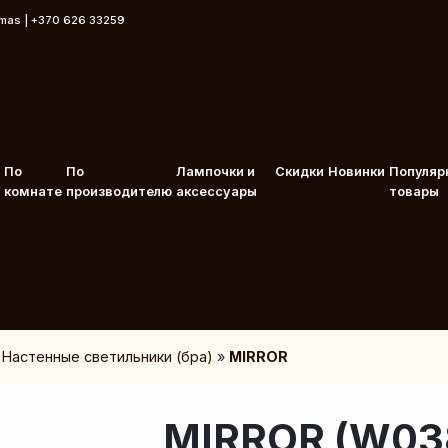
rmas | +370 626 33259
По
По
Лампочки и
Скидки
Новинки
Популяр
комнате
производителю
аксессуары
товары
»
Настенные светильники (бра)
»
MIRROR
MIRROR (W03