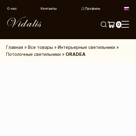
Перейти к контенту
О нас
Контакты
Профиль
0
Главная
»
Все товары
»
Интерьерные светильники
»
Потолочные светильники
»
ORADEA