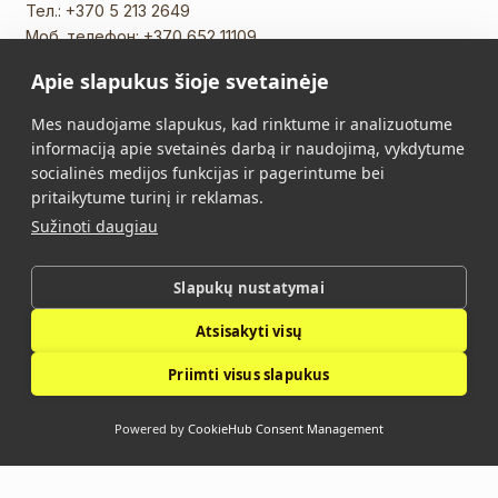
Тел.:
+370 5 213 2649
Моб. телефон:
+370 652 11109
Эл. почта:
info@vidalis.lt
Apie slapukus šioje svetainėje
Главная
Все товары
Mes naudojame slapukus, kad rinktume ir analizuotume
informaciją apie svetainės darbą ir naudojimą, vykdytume
О нас
Контакты
socialinės medijos funkcijas ir pagerintume bei
pritaikytume turinį ir reklamas.
Правила Покупки
Политика
Sužinoti daugiau
конфиденциальности
Slapukų nustatymai
Vidalis © 2026. Все права защищены.
Atsisakyti visų
Политика конфиденциальности
Priimti visus slapukus
Powered by
CookieHub Consent Management