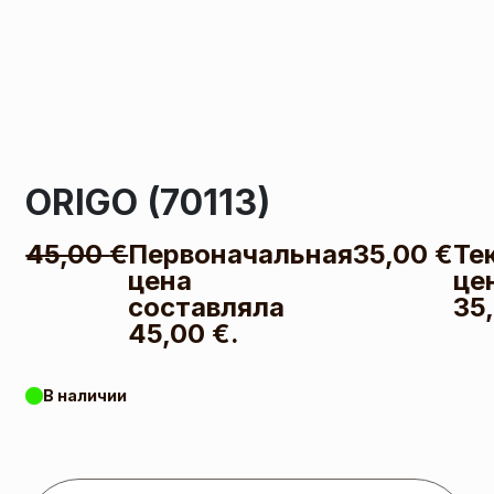
ORIGO (70113)
45,00
€
Первоначальная
35,00
€
Те
цена
це
составляла
35
45,00 €.
В наличии