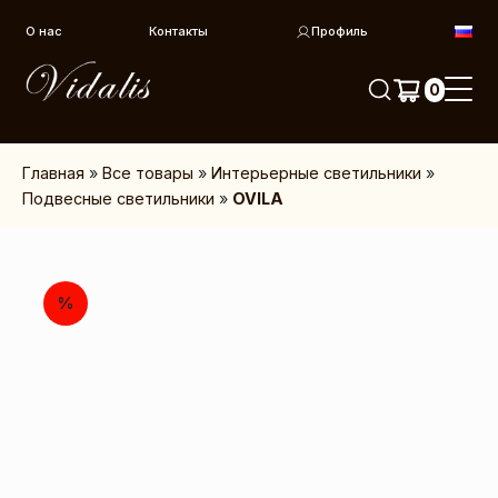
Перейти к контенту
О нас
Контакты
Профиль
0
Главная
»
Все товары
»
Интерьерные светильники
»
Подвесные светильники
»
OVILA
%