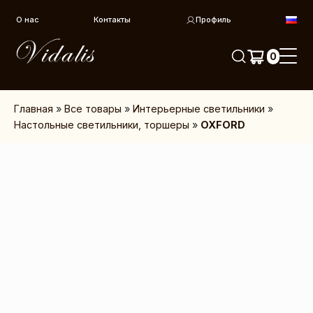
Перейти к контенту
О нас
Контакты
Профиль
0
Главная
»
Все товары
»
Интерьерные светильники
»
Настольные светильники, торшеры
»
OXFORD