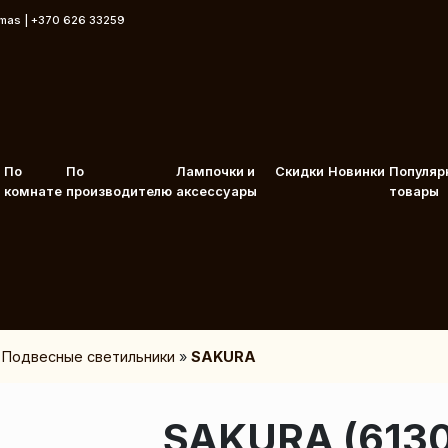
rmas | +370 626 33259
По
По
Лампочки и
Скидки
Новинки
Популяр
комнате
производителю
аксессуары
товары
»
Подвесные светильники
»
SAKURA
SAKURA (613