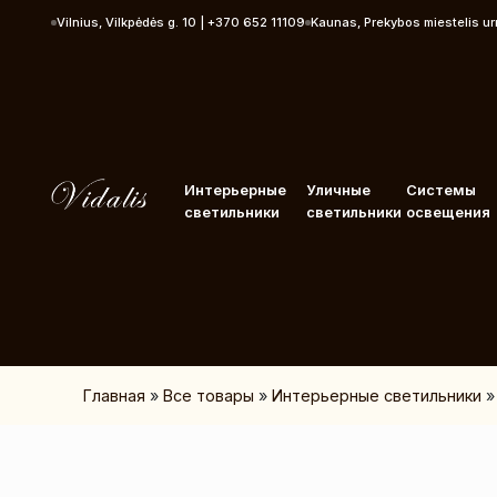
Перейти к контенту
Vilnius, Vilkpėdės g. 10 | +370 652 11109
Kaunas, Prekybos miestelis u
Интерьерные
Уличные
Системы
светильники
светильники
освещения
Главная
»
Все товары
»
Интерьерные светильники