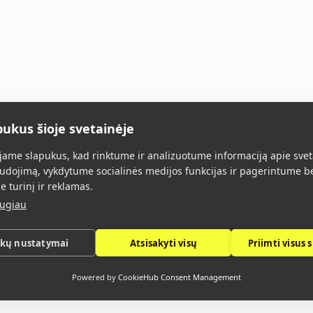
pukus šioje svetainėje
Главная
Все товары
О нас
Конт
ame slapukus, kad rinktume ir analizuotume informaciją apie svet
udojimą, vykdytume socialinės medijos funkcijas ir pagerintume b
e turinį ir reklamas.
augiau
ukų nustatymai
Atsisakyti visų
Priimti visus 
Политика конфиденциальности
Powered by
CookieHub Consent Management