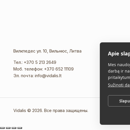
Вилкпедес ул. 10, Вильнюс, Литва
Apie sla
Тел.:
+370 5 213 2649
Mes naudoj
Моб. телефон:
+370 652 11109
darbą ir na
Эл. почта:
info@vidalis.lt
pritaikytum
Sužinoti d
Slap
Vidalis © 2026. Все права защищены.