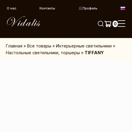
Перейти к контенту
О нас
Контакты
Профиль
0
Главная
»
Все товары
»
Интерьерные светильники
»
Настольные светильники, торшеры
»
TIFFANY