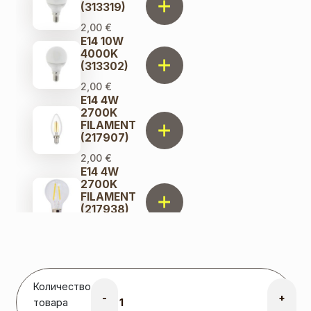
(313319)
2,00
€
E14 10W
4000K
(313302)
2,00
€
E14 4W
2700K
FILAMENT
(217907)
2,00
€
E14 4W
2700K
FILAMENT
(217938)
2,50
€
E14 6W
3000K
(191313)
Количество
2,00
€
-
+
E14 6W
товара