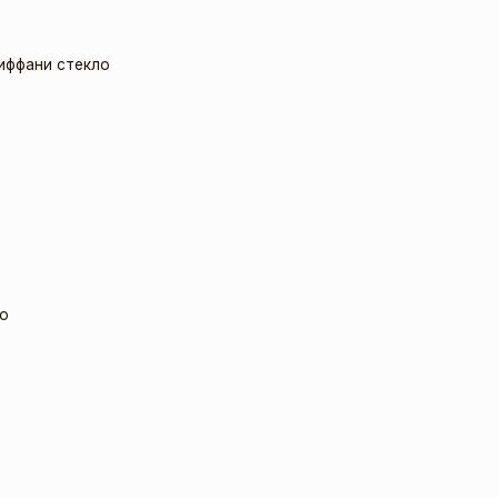
иффани стекло
о