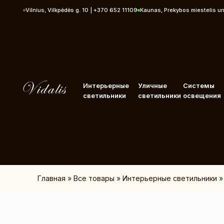
Перейти к контенту
Vilnius, Vilkpėdės g. 10 | +370 652 11109
Kaunas, Prekybos miestelis u
Интерьерные
Уличные
Системы
светильники
светильники
освещения
Главная
»
Все товары
»
Интерьерные светильники