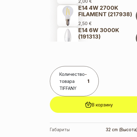
2,00
€
E14 4W 2700K
FILAMENT (217938)
2,50
€
E14 6W 3000K
(191313)
2,00
€
E14 6W 4000K
(191306)
2,00
€
Количество
E14 8W C35 2700K
-
FILAMENT (358785)
товара
TIFFANY
3,00
€
В корзину
Габариты
32 cm (Высота