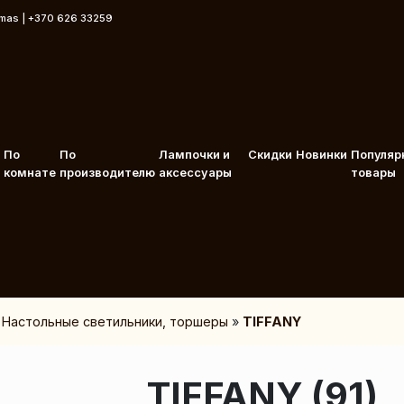
rmas | +370 626 33259
По
По
Лампочки и
Скидки
Новинки
Популяр
комнате
производителю
аксессуары
товары
»
Настольные светильники, торшеры
»
TIFFANY
TIFFANY (91)