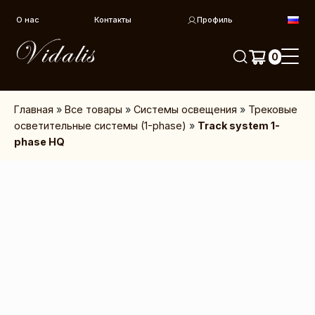
Перейти к контенту
О нас
Контакты
Профиль
0
Главная
»
Все товары
»
Системы освещения
»
Трековые
осветительные системы (1-phase)
»
Track system 1-
phase HQ