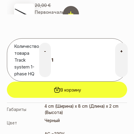
20,00
€
Первоначальная
цена
составляла
20,00 €.
13,00
€
Текущая
цена:
Количество
13,00 €.
-
+
Track
товара
system 1-
Track
phase HQ
system 1-
(37015)
phase HQ
10,00
€
Первоначальная
В корзину
цена
составляла
10,00 €.
6,50
€
Текущая
4 cm (Ширина) x 8 cm (Длина) x 2 cm
Габариты
цена: 6,50 €.
(Высота)
Черный
Цвет