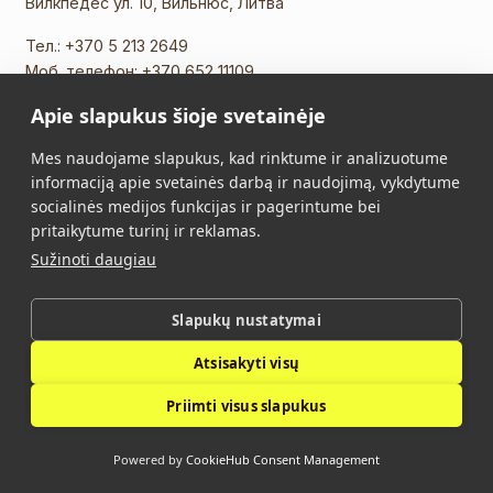
Вилкпедес ул. 10, Вильнюс, Литва
Тел.:
+370 5 213 2649
Моб. телефон:
+370 652 11109
Эл. почта:
info@vidalis.lt
Apie slapukus šioje svetainėje
Главная
Все товары
Mes naudojame slapukus, kad rinktume ir analizuotume
informaciją apie svetainės darbą ir naudojimą, vykdytume
О нас
Контакты
socialinės medijos funkcijas ir pagerintume bei
pritaikytume turinį ir reklamas.
Правила Покупки
Политика
Sužinoti daugiau
конфиденциальности
Slapukų nustatymai
Vidalis © 2026. Все права защищены.
Atsisakyti visų
Политика конфиденциальности
Priimti visus slapukus
Powered by
CookieHub Consent Management