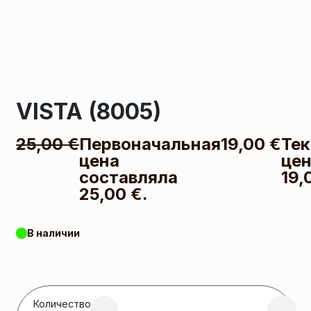
VISTA (8005)
25,00
€
Первоначальная
19,00
€
Те
цена
цен
составляла
19,
25,00 €.
В наличии
Количество