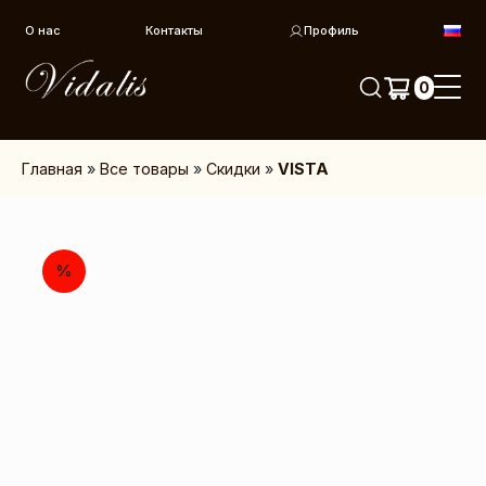
Перейти к контенту
О нас
Контакты
Профиль
0
Главная
»
Все товары
»
Скидки
»
VISTA
%