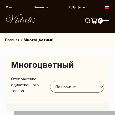
Перейти к контенту
О нас
Контакты
Профиль
0
Главная
»
Многоцветный
Многоцветный
Отображение
единственного
товара