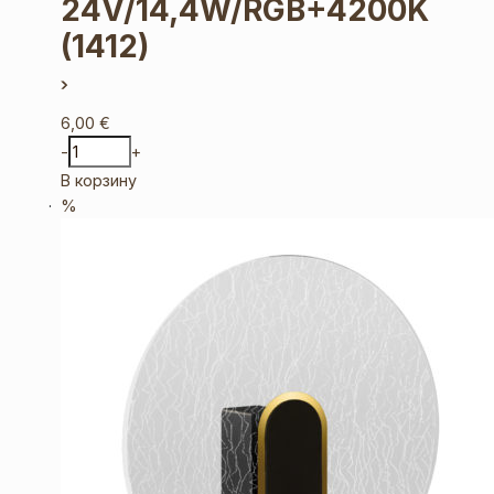
24V/14,4W/RGB+4200K
(1412)
6,00
€
-
+
В корзину
%