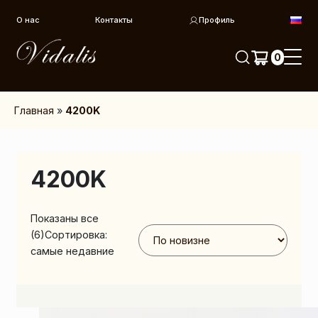
Перейти к контенту
О нас
Контакты
Профиль
0
Главная
»
4200K
4200K
Показаны все
(6)
Сортировка:
самые недавние