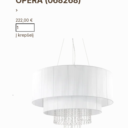
OPERA
(068268)
222,00
€
Į krepšelį