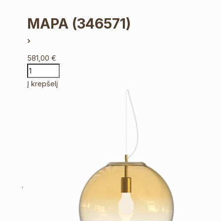
MAPA
(346571)
581,00
€
Į krepšelį