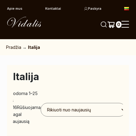
Pereiti prie turinio
Apie mus
Kontaktai
Paskyra
0
Pradžia
→
Italija
Italija
Rodoma 1–25
iš
316
Rūšiuojama
pagal
naujausią