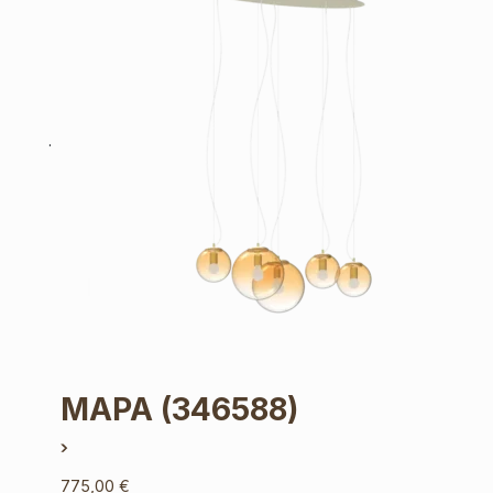
MAPA
(346588)
775,00
€