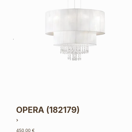
OPERA
(182179)
450,00
€