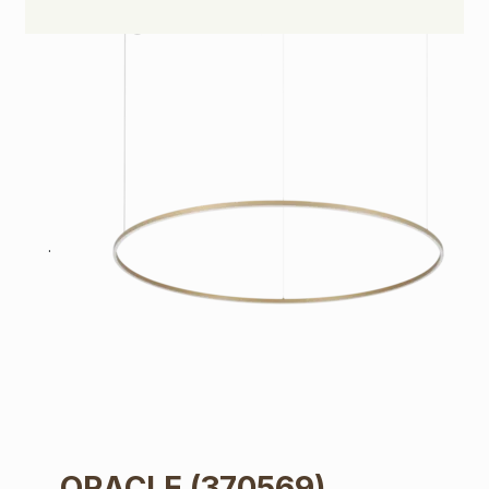
ORACLE
(370569)