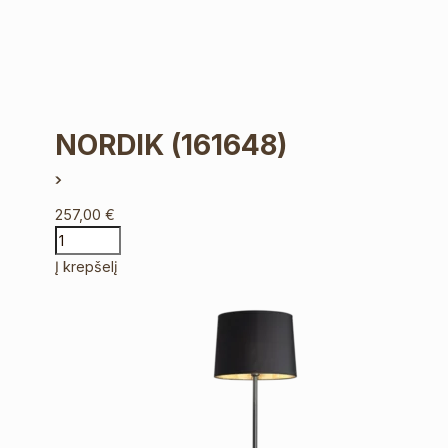
NORDIK
(161648)
257,00
€
Į krepšelį