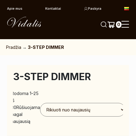
Pereiti prie turinio
Apie mus
Kontaktai
Paskyra
0
Pradžia
→
3-STEP DIMMER
3-STEP DIMMER
Rodoma 1–25
iš
30
Rūšiuojama
pagal
naujausią