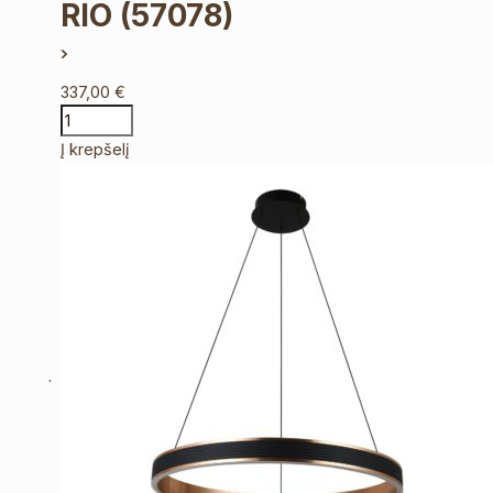
RIO
(57078)
337,00
€
Į krepšelį