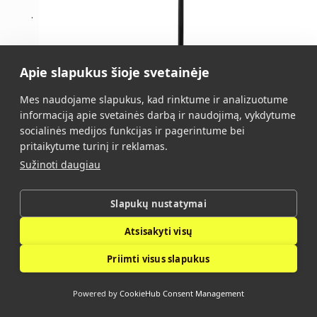
Apie slapukus šioje svetainėje
Mes naudojame slapukus, kad rinktume ir analizuotume
informaciją apie svetainės darbą ir naudojimą, vykdytume
socialinės medijos funkcijas ir pagerintume bei
pritaikytume turinį ir reklamas.
Sužinoti daugiau
HELIO LED
(26052)
Slapukų nustatymai
Atsisakyti visų
29,00
€
Priimti visus slapukus
Į krepšelį
Powered by
CookieHub Consent Management