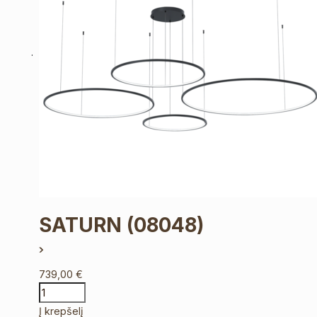
SATURN
(08048)
739,00
€
Į krepšelį