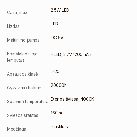
2.5W LED
Galia, max
LED
Lizdas
DC 5V
Maitinimo įtampa
Komplektacijoje
+LED
,
3.7V 1200mAh
lemputės
IP20
Apsaugos klasė
20000h
Gyvavimo trukmė
Dienos šviesa
,
4000K
Spalvinė temperatūra
160lm
Šviesos srautas
Plastikas
Medžiaga