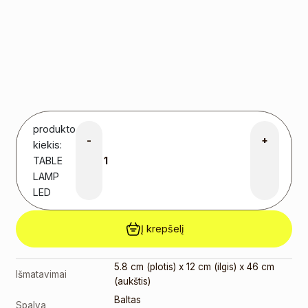
produkto
-
+
kiekis:
TABLE
LAMP
LED
Į krepšelį
5.8 cm (plotis) x 12 cm (ilgis) x 46 cm
Išmatavimai
(aukštis)
Baltas
Spalva