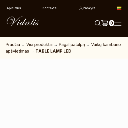
Pereiti prie turinio
Apie mus
Kontaktai
Paskyra
0
Pradžia
→
Visi produktai
→
Pagal patalpą
→
Vaikų kambario
apšvietimas
→
TABLE LAMP LED