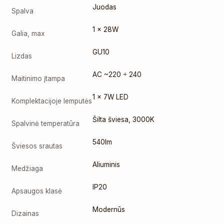
Juodas
Spalva
1 x 28W
Galia, max
GU10
Lizdas
AC ~220 ÷ 240
Maitinimo įtampa
1 x 7W LED
Komplektacijoje lemputės
Šilta šviesa
,
3000K
Spalvinė temperatūra
540lm
Šviesos srautas
Aliuminis
Medžiaga
IP20
Apsaugos klasė
Modernūs
Dizainas