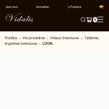
Pereiti prie turinio
Apie mus
Kontaktai
Paskyra
0
Pradžia
→
Visi produktai
→
Vidaus šviestuvai
→
Taškiniai,
kryptiniai šviestuvai
→
LOOK