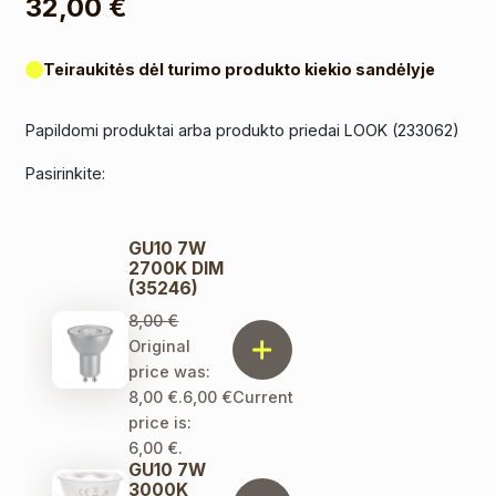
32,00
€
Teiraukitės dėl turimo produkto kiekio sandėlyje
Papildomi produktai arba produkto priedai LOOK (233062)
Pasirinkite:
GU10 7W
2700K DIM
(35246)
8,00
€
Original
price was:
8,00 €.
6,00
€
Current
price is:
6,00 €.
GU10 7W
3000K