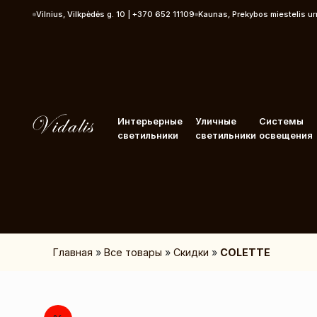
Перейти к контенту
Vilnius, Vilkpėdės g. 10 | +370 652 11109
Kaunas, Prekybos miestelis u
Интерьерные
Уличные
Системы
светильники
светильники
освещения
Главная
»
Все товары
»
Скидки
»
COLETTE