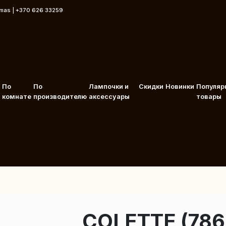
rmas | +370 626 33259
По
По
Лампочки и
Скидки
Новинки
Популяр
комнате
производителю
аксессуары
товары
COLETTE (786