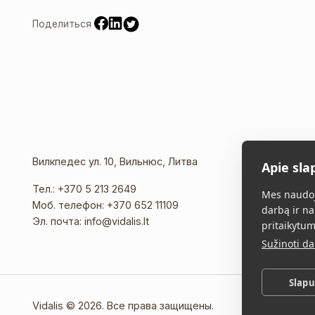
Поделиться
Вилкпедес ул. 10, Вильнюс, Литва
Apie sla
Тел.:
+370 5 213 2649
Mes naudoj
Моб. телефон:
+370 652 11109
darbą ir na
Эл. почта:
info@vidalis.lt
pritaikytum
Sužinoti d
Slap
Vidalis © 2026. Все права защищены.