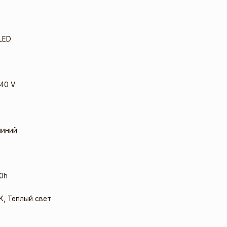
LED
40 V
иний
0h
K
,
Теплый свет