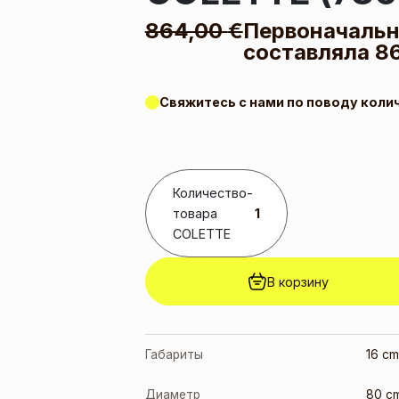
864,00
€
Первоначальн
составляла 86
Свяжитесь с нами по поводу коли
Количество
-
товара
COLETTE
В корзину
Габариты
16 cm
Диаметр
80 c