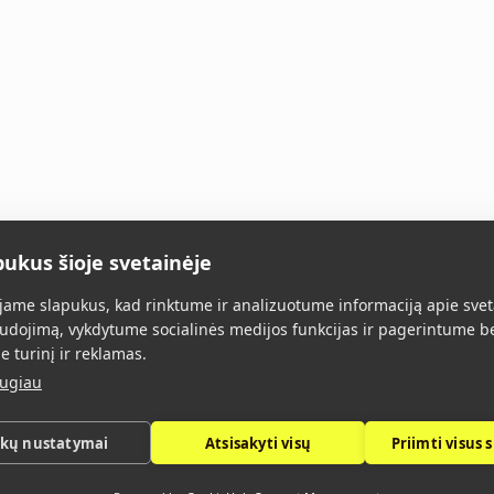
pukus šioje svetainėje
Главная
Все товары
О нас
Конт
ame slapukus, kad rinktume ir analizuotume informaciją apie svet
udojimą, vykdytume socialinės medijos funkcijas ir pagerintume b
e turinį ir reklamas.
augiau
ukų nustatymai
Atsisakyti visų
Priimti visus 
Политика конфиденциальности