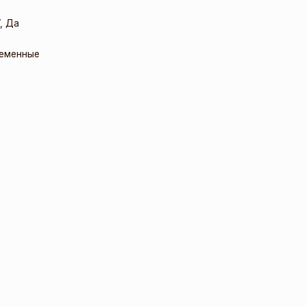
,
Да
еменные