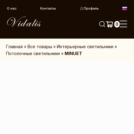
Перейти к контенту
О нас
Контакты
Профиль
0
Главная
»
Все товары
»
Интерьерные светильники
»
Потолочные светильники
»
MINUET