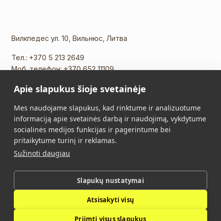
Вилкпедес ул. 10, Вильнюс, Литва
Тел.:
+370 5 213 2649
Моб. телефон:
+370 652 11109
Эл. почта:
info@vidalis.lt
Apie slapukus šioje svetainėje
Главная
Все товары
Mes naudojame slapukus, kad rinktume ir analizuotume
informaciją apie svetainės darbą ir naudojimą, vykdytume
О нас
Контакты
socialinės medijos funkcijas ir pagerintume bei
pritaikytume turinį ir reklamas.
Правила Покупки
Политика
Sužinoti daugiau
конфиденциальности
Slapukų nustatymai
Vidalis © 2026. Все права защищены.
Atsisakyti visų
Политика конфиденциальности
Priimti visus slapukus