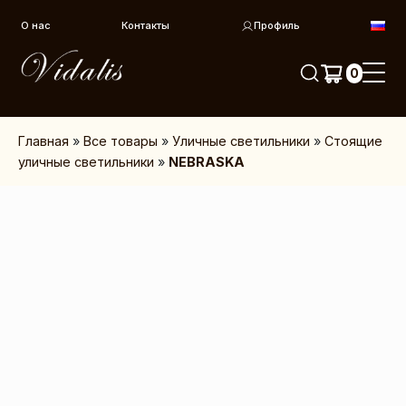
Перейти к контенту
О нас
Контакты
Профиль
0
Главная
»
Все товары
»
Уличные светильники
»
Стоящие
уличные светильники
»
NEBRASKA