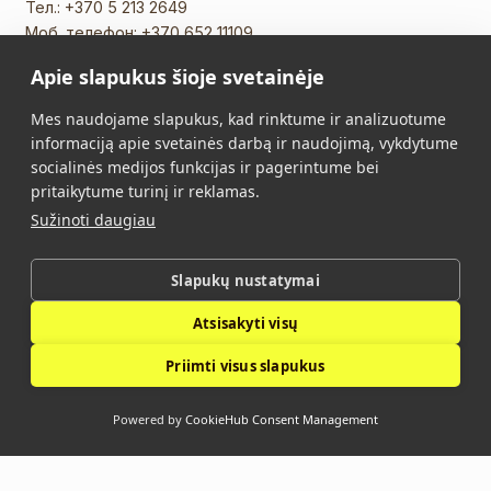
Тел.:
+370 5 213 2649
Моб. телефон:
+370 652 11109
Эл. почта:
info@vidalis.lt
Apie slapukus šioje svetainėje
Главная
Все товары
Mes naudojame slapukus, kad rinktume ir analizuotume
informaciją apie svetainės darbą ir naudojimą, vykdytume
О нас
Контакты
socialinės medijos funkcijas ir pagerintume bei
pritaikytume turinį ir reklamas.
Правила Покупки
Политика
Sužinoti daugiau
конфиденциальности
Slapukų nustatymai
Vidalis © 2026. Все права защищены.
Atsisakyti visų
Политика конфиденциальности
Priimti visus slapukus
Powered by
CookieHub Consent Management