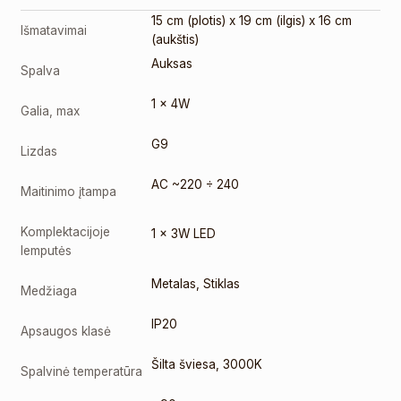
15 cm (plotis) x 19 cm (ilgis) x 16 cm
Išmatavimai
(aukštis)
Auksas
Spalva
1 x 4W
Galia, max
G9
Lizdas
AC ~220 ÷ 240
Maitinimo įtampa
Komplektacijoje
1 x 3W LED
lemputės
Metalas
,
Stiklas
Medžiaga
IP20
Apsaugos klasė
Šilta šviesa
,
3000K
Spalvinė temperatūra