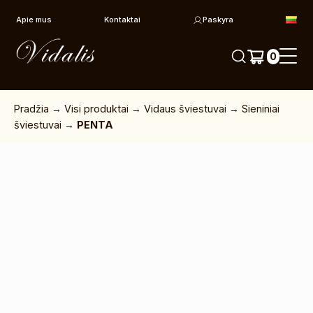
Pereiti prie turinio
Apie mus
Kontaktai
Paskyra
0
Pradžia
→
Visi produktai
→
Vidaus šviestuvai
→
Sieniniai
šviestuvai
→
PENTA