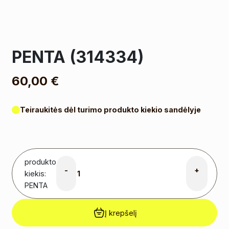
PENTA (314334)
60,00
€
Teiraukitės dėl turimo produkto kiekio sandėlyje
produkto
-
+
kiekis:
PENTA
Į krepšelį